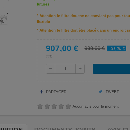
futures
* Attention le filtre douche ne convient pas pour tou
flexible
* Attention le filtre doit être placé dans un endroit
907,00 €
938,00 €
- 31,00 €
TTC
remove
add
PARTAGER
TWEET
Aucun avis pour le moment
RIPTION
DOCUMENTS JOINTS
AVIS C