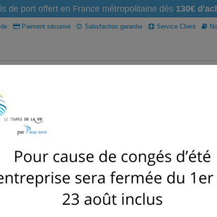
is de port offert en France métropolitaine dès
130€ d'ach
ide
Paiment sécurisé
Satisfaction garantie
Service Client
Not
Osmoseur domestique
recharges filtres et osmoseur
Caraf
Anti-calcaire
Accessoires
Nettoyant naturel
lavie
FILTRE EAU ROBINET - D