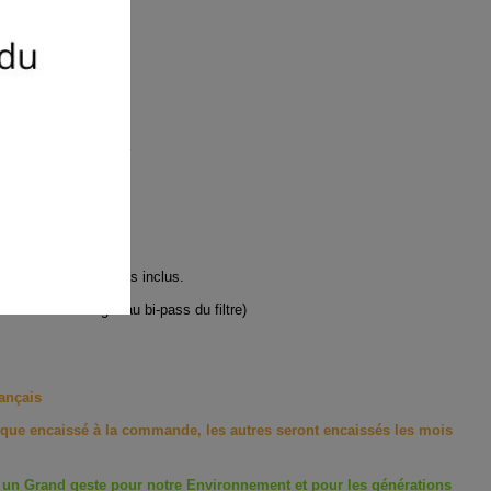
AVIE
 10 000 litres XM-EMX
t
n). Le robinet n'est pas inclus.
conomiseur intégré au bi-pass du filtre)
rançais
èque encaissé à la commande, les autres seront encaissés les mois
nt un Grand geste pour notre Environnement et pour les générations