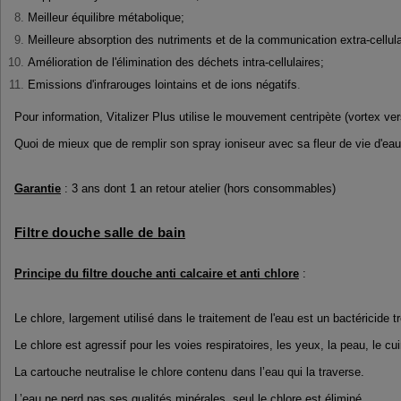
Meilleur équilibre métabolique;
Meilleure absorption des nutriments et de la communication extra-cellula
Amélioration de l'élimination des déchets intra-cellulaires;
Emissions d'infrarouges lointains et de ions négatifs
.
Pour information, Vitalizer Plus utilise le mouvement centripète (vortex v
Quoi de mieux que de remplir son spray ioniseur avec sa fleur de vie d'eau 
Garantie
: 3 ans dont 1 an retour atelier (hors consommables)
Filtre douche salle de bain
Principe du filtre douche anti calcaire et anti chlore
:
Le chlore, largement utilisé dans le traitement de l'eau est un bactéricide
Le chlore est agressif pour les voies respiratoires, les yeux, la peau, le cu
La cartouche neutralise le chlore contenu dans l’eau qui la traverse.
L’eau ne perd pas ses qualités minérales, seul le chlore est éliminé.