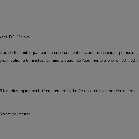
volts DC 12 volts.
on de 9 minutes par jour. Le cube contient clacium, magnésium, potassium, zi
namisation à 9 minutes, la minéralisation de l'eau monte à environ 30 à 32 m
6 fois plus rapidement. Correctement hydratées nos cellules se détoxifient et
;
'exercice intense;