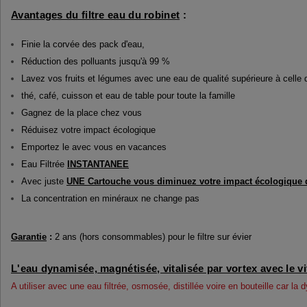
Avantages du filtre eau du robinet
:
Finie la corvée des pack d'eau,
Réduction des polluants jusqu'à 99 %
Lavez vos fruits et légumes avec une eau de qualité supérieure à celle 
thé, café, cuisson et eau de table pour toute la famille
Gagnez de la place chez vous
Réduisez votre impact écologique
Emportez le avec vous en vacances
Eau Filtrée
INSTANTANEE
Avec juste
UNE Cartouche vous diminuez votre impact écologique d
La concentration en minéraux ne change pas
Garantie
:
2 ans (hors consommables) pour le filtre sur évier
L'eau dynamisée, magnétisée, vitalisée par vortex avec le vi
A utiliser avec une eau filtrée, osmosée, distillée voire en bouteille car la