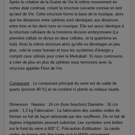
Après la création de la Graine de Vie le même mouvement en
vortex était continué, créant la structure suivante connue en tant
qu’œuf de Vie. Cette structure forme la base de la musique, alors
que les distances entre sphères sont identiques aux distances
entre tons et les demi tons en musique. Elle est aussi identique à
la structure cellulaire de la troisième division embryonnaire (La
première cellule se divise en deux cellules, et la quatrième en
huit). Ainsi la même structure alors qu’elle se développe un peu
plus, crée le corps humain et tous les systèmes d’énergie y
comprit ceux utilisés pour créer la Merkabah. Si nous continuons
à créer de plus en plus de sphères nous terminons avec la
structure appelée Fleur de Vie.
Composant
: Le composant principal du verre est du sable de
quartz (environ 40 %) et ne contient ni plomb ou métaux lourds.
Dimension : Hauteur : 24 cm (hors bouchon) Diamètre : 16 cm
poids : 1,2 kg Fabrication : La fabrication des carafes ondes de
formes se fait de façon artisanale par des souffleurs. De ce fait de
légères irrégularités peuvent subsister. Les symboles sont brûles
sur le fond du verre à 600° C. Précaution d'utilisation : la carafe
ondes de formes doit être lavée qu'à la MAIN uniquement.