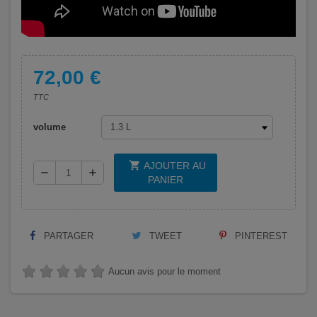
72,00 €
TTC
volume
shopping_cart
AJOUTER AU
remove
add
PANIER
PARTAGER
TWEET
PINTEREST
Aucun avis pour le moment