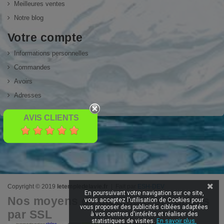
Meilleures ventes
Notre blog
Votre compte
Informations personnelles
Commandes
Avoirs
Adresses
AVIS CLIENTS
Copyright © 2019
letempledelavie.fr
| Fait par
ESH-DEV
En poursuivant votre navigation sur ce site,
Nos moyens de paiement sécurisés
vous acceptez l'utilisation de Cookies pour
vous proposer des publicités ciblées adaptées
par SSL
à vos centres d'intérêts et réaliser des
statistiques de visites.
En savoir plus.