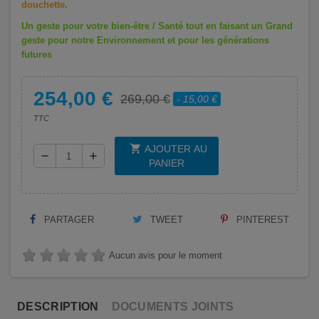
douchette.
Un geste pour votre bien-être / Santé tout en faisant un Grand
geste pour notre Environnement et pour les générations
futures
254,00 €
269,00 €
- 15,00 €
TTC
shopping_cart
AJOUTER AU
remove
add
PANIER
PARTAGER
TWEET
PINTEREST
Aucun avis pour le moment
DESCRIPTION
DOCUMENTS JOINTS