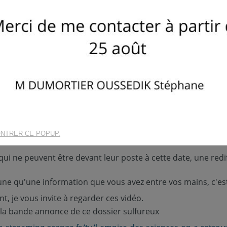
La mémoire de l'eau le 5 ju
Publié le :
01/12/2019
- Catégori
uc Montagnier
 LEAU, qui en a entendu parlé ? Vous peut-être ?
 19h00 sur France 5, le Professeur et prix Nobel Luc Montagnier co-découvreu
de Strasbourg, vont vous montrer et démontrer que cela est possible.
n qui fera date et qui nous fera passer de la médecine classique à la physi
decine de demain et non invasive...
NTRER CE POPUP.
st ici
eau
ui ne peuvent être devant leur poste à cette date, une rediff
 une qu'une information que vous avez entre vos mains, c'e
t, je vous invite à regarder ces vidéo.
 la bande annonce de ce dossier sulfureux