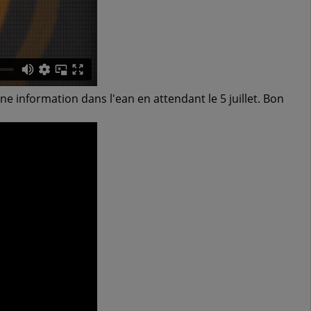
filtre douche élégance -
filtr
letempledelavie.fr
907,
887,00 €
918,00 €
e information dans l'ean en attendant le 5 juillet. Bon