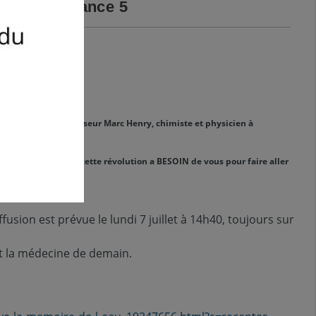
illet sur France 5
es :
Blog
r du VIH et le Professeur Marc Henry, chimiste et physicien à
que quantique mais cette révolution a BESOIN de vous pour faire aller
usion est prévue le lundi 7 juillet à 14h40, toujours sur
st la médecine de demain.