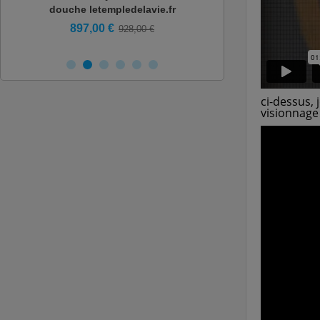
douche letempledelavie.fr
douche vortex -
897,00 €
1 082,00
928,00 €
ci-dessus, 
visionnage