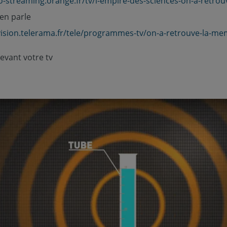
eo-streaming.orange.fr/tv/l-empire-des-sciences-on-a-retr
 en parle
evision.telerama.fr/tele/programmes-tv/on-a-retrouve-la-me
evant votre tv
t - dynamiseur d'eau -
Filtre eau robinet - dynamiseur d'eau -