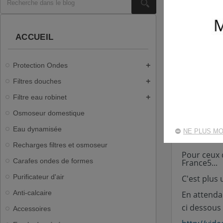
ACCUEIL
Professeur L
Protection Ondes
add
La MEMOIRE DE
Filtres douches
add
Le 5 juillet à
l'Université 
Filtre eau robinet
add
Osmoseur domestique
Une révolutio
vers cette mé
Eau dynamisée
NE PLUS MO
la suite c'e
Recharges filtres et osmoseur
Pour ceux q
Carafes ondes de formes
France5...
Purificateur d'air
C'est plus
Anti-calcaire
En attendan
ci dessous
Accessoires