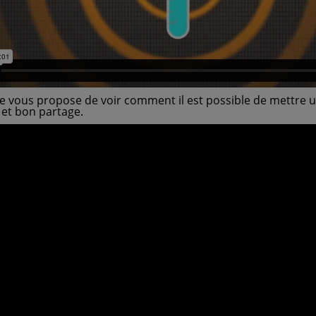
 letempledelavie.fr
filtre douche - letempledelavie
 €
907,00 €
1 162,00 €
938,00 €
je vous propose de voir comment il est possible de mettre un
 et bon partage.