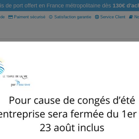
is de port offert en France métropolitaine dès
130€ d'ach
ide
Paiment sécurisé
Satisfaction garantie
Service Client
Not
Osmoseur domestique
recharges filtres et osmoseur
Caraf
Anti-calcaire
Accessoires
Nettoyant naturel