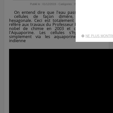
Publié le :
01/12/2019
- Catégories :
Blog
On entend dire que l'eau passerait dans les
cellules de façon dimère, trimère, ou
hexagonale. Ceci est totalement faux si on se
réfère aux travaux du Professeur Peter Agre Prix
nobel de chimie en 2003 et découvreur de
l'Aquaporine. Les cellules s'hydratent tout
simplement via les aquaporines et en file
NE PLUS MONTR
indienne