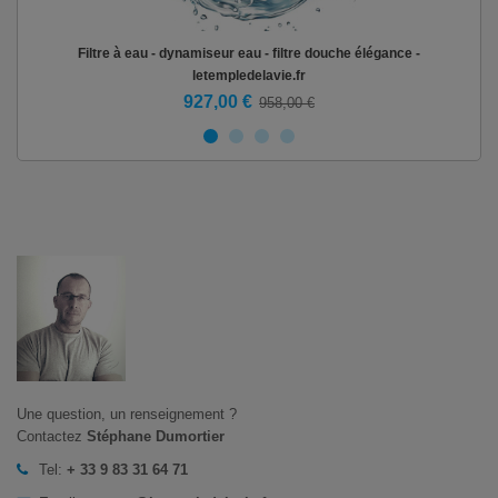
Filtre à eau - dynamiseur eau - filtre douche élégance -
Fil
letempledelavie.fr
927,00 €
958,00 €
Une question, un renseignement ?
Contactez
Stéphane Dumortier
Tel:
+ 33 9 83 31 64 71