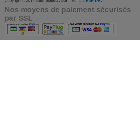
Copyright © 2019
letempledelavie.fr
| Fait par
ESH-DEV
Nos moyens de paiement sécurisés
par SSL