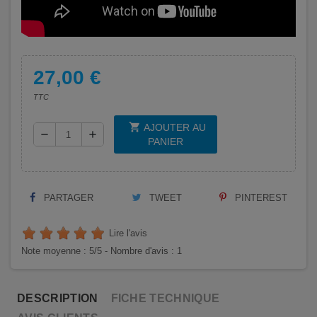
27,00 €
TTC
shopping_cart
AJOUTER AU
remove
add
PANIER
PARTAGER
TWEET
PINTEREST
Lire l'avis
Note moyenne :
5
/5 -
Nombre d'avis :
1
DESCRIPTION
FICHE TECHNIQUE