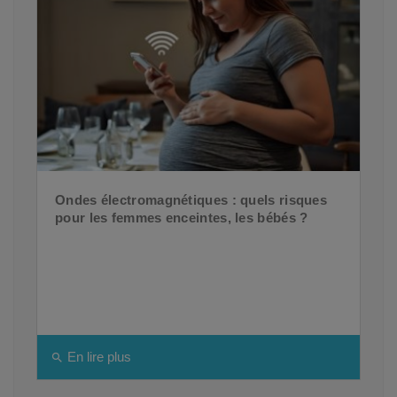
Ondes électromagnétiques : quels risques
pour les femmes enceintes, les bébés ?
En lire plus
search