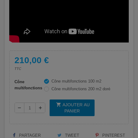
210,00 €
TTC
Cône multifonctions 100 m2
check
Cône
multifonctions
Cône multifonctions 200 m2 doré
shopping_cart
AJOUTER AU
remove
add
PANIER
PARTAGER
TWEET
PINTEREST