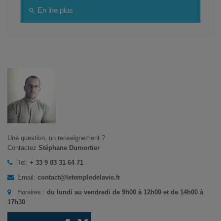
En lire plus
search
Une question, un renseignement ?
Contactez
Stéphane Dumortier
Tel:
+ 33 9 83 31 64 71
Email:
contact@letempledelavie.fr
Horaires :
du lundi au vendredi de 9h00 à 12h00 et de 14h00 à
17h30