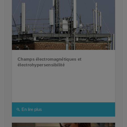
Champs électromagnétiques et
électrohypersensibilité
En lire plus
search