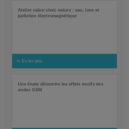
Atelier salon vivez nature : eau, ions et
pollution électromagnétique
En lire plus
search
Une étude démontre les effets nocifs des
ondes GSM