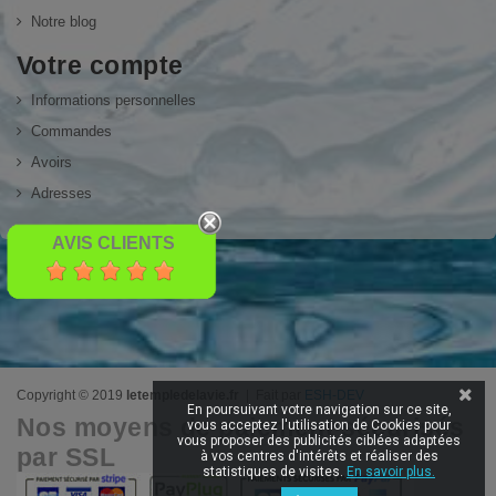
Notre blog
Votre compte
Informations personnelles
Commandes
Avoirs
Adresses
AVIS CLIENTS
Copyright © 2019
letempledelavie.fr
| Fait par
ESH-DEV
En poursuivant votre navigation sur ce site,
Nos moyens de paiement sécurisés
vous acceptez l'utilisation de Cookies pour
vous proposer des publicités ciblées adaptées
par SSL
à vos centres d'intérêts et réaliser des
statistiques de visites.
En savoir plus.