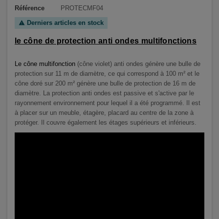
Référence
PROTECMF04
Derniers articles en stock
warning
le cône de protection anti ondes multifonctions
Le cône multifonction
(cône violet)
anti ondes génère une bulle de
protection sur 11 m de diamètre, ce qui correspond à 100 m² et le
cône doré sur 200
m² génère une bulle de protection de 16 m de
diamètre
. La protection anti ondes est passive et s'active par le
rayonnement environnement pour lequel il a été programmé. Il est
à placer sur un meuble, étagère, placard au centre de la zone à
protéger. Il couvre également les étages supérieurs et inférieurs
.