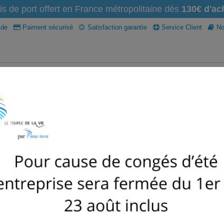
is de port offert en France métropolitaine dès
130€ d'ach
ide
Paiment sécurisé
Satisfaction garantie
Service Client
Not
Osmoseur domestique
recharges filtres et osmoseur
Caraf
Anti-calcaire
Accessoires
Nettoyant naturel
CORDON USB DE MISE À 