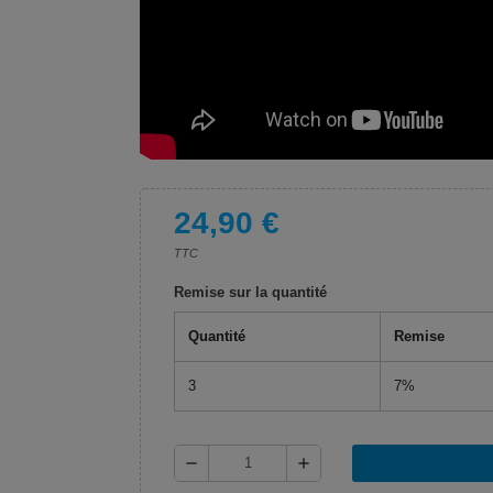
24,90 €
TTC
Remise sur la quantité
Quantité
Remise
3
7%
remove
add