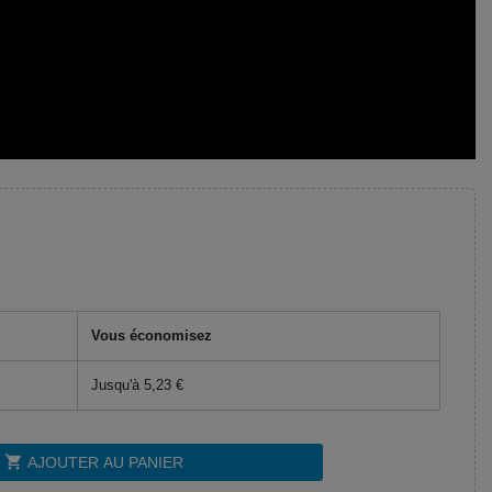
Vous économisez
Jusqu'à 5,23 €
shopping_cart
AJOUTER AU PANIER