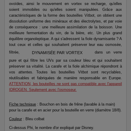
ovoïdes, ainsi le mouvement en vortex se recharge, qu'elles
soient immobiles ou qu'elles soient manipulées. Grâce aux
caractéristiques de la forme des bouteilles Vitbot, on obtient une
dissolution uniforme des minéraux et des électrolytes, et par voie
de conséquence : une meilleure assimilation de la boisson. Une
meilleure fermentation du vin, de la bière, etc. Un plus grand
équilibre organoleptique. A qui s'adressent la fiole dynamisante ? A
tout ceux et celles qui souhaitent préserver leur eau osmosée,
filtrée,
dans un verre
DYNAMISÉE PAR VORTEX
pure et qui filtre les UVs par sa couleur bleu et qui souhaitent
préserver sa vitalité. La carafe et la fiole alchimique répondront à
vos attentes. Toutes les bouteilles Vitbot sont recyclables,
réutilisables et fabriquées de manière responsable en Europe.
ATTENTION, les bouteilles ne sont pas compatible avec l'appareil
IDROGEN. Seulement avec l'osmoseur.
Fiche technique
: Bouchon en bois de frêne (lavable à la main)
pour la carafe et en acier pour la bouteille en verre (diamètre 18/8).
Couleur
: Bleu colbat
Ci-dessus Phi, le nombre d'or expliqué par Disney.