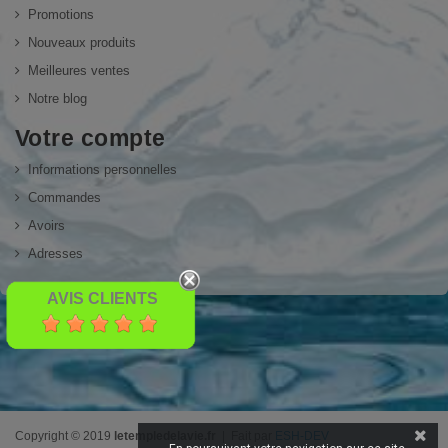
Promotions
Nouveaux produits
Meilleures ventes
Notre blog
Votre compte
Informations personnelles
Commandes
Avoirs
Adresses
AVIS CLIENTS
Copyright © 2019
letempledelavie.fr
| Fait par
ESH-DEV