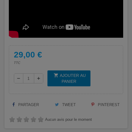
29,00 €
TTC
shopping_cart
AJOUTER AU
remove
add
PANIER
PARTAGER
TWEET
PINTEREST
Aucun avis pour le moment