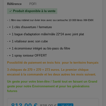
Référence
PDFI
Produit disponible à la vente
check
-
1
filtre eau robinet sur évier inox avec sa cartouche 10 000 litres XM-EMX
- + 1 clés d'ouverture / fermeture
- + 1 bague d'adaptation mâle/mâle 22*24 avec joint plat
- + 1 vitaliseur avec son cube
- + 1 économiseur intégré au bis-pass du filtre
- + 1 spray ioniseur OFFERT
Possibilité de paiement en trois fois pour le territoire français
3 chèques de 270 + 270 + 273 euros. Le premier chèque
encaissé à la commande et les deux autres les mois suivant.
Un geste pour votre bien-être / Santé tout en faisant un Grand
geste pour notre Environnement et pour les générations
futures
813,00 €
838,00 €
- 25,00 €