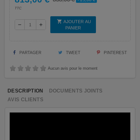
TTC
shopping_cart
AJOUTER AU
remove
add
PANIER
PARTAGER
TWEET
PINTEREST
Aucun avis pour le moment
DESCRIPTION
DOCUMENTS JOINTS
AVIS CLIENTS