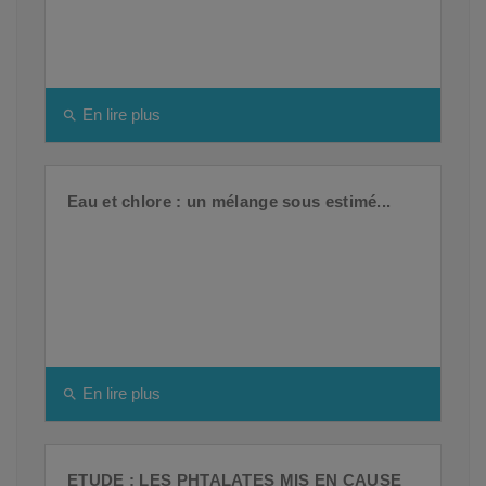
En lire plus
search
Eau et chlore : un mélange sous estimé...
En lire plus
search
ETUDE : LES PHTALATES MIS EN CAUSE