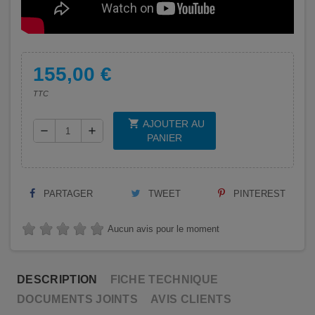
155,00 €
TTC
shopping_cart
AJOUTER AU
remove
add
PANIER
PARTAGER
TWEET
PINTEREST
Aucun avis pour le moment
DESCRIPTION
FICHE TECHNIQUE
DOCUMENTS JOINTS
AVIS CLIENTS