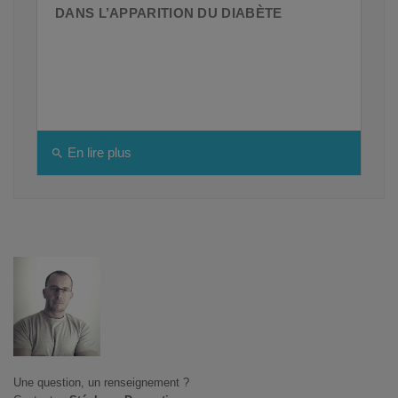
DANS L’APPARITION DU DIABÈTE
En lire plus
search
Une question, un renseignement ?